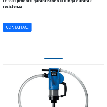
I nostri
prodotti
garantiscono
la
lunga
durata
e
resistenza
.
CONTATTACI