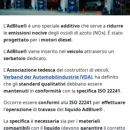
L'
AdBlue®
è uno speciale
additivo
che serve a
ridurre
le
emissioni
nocive
degli ossidi di azoto (NOx). È stato
progettato
per i
motori
diesel
.
L'
AdBlue®
viene inserito nel
veicolo
attraverso un
serbatoio
dedicato.
L'
Associazione
tedesca
dei costruttori di veicoli,
Verband der Automobilindustrie (VDA)
, ha definito
che gli
standard
qualitativi
debbano essere
mantenuti
in
conformità
con la
specifica
ISO
22241
.
Occorre essere
conformi
alla
ISO
22241
per
effettuare
l'
operazione
di
travaso
del
liquido
AdBlue®
.
La
specifica
è
necessaria
sia per i
materiali
compatibili
con il
liquido
(devono
garantire
il corretto