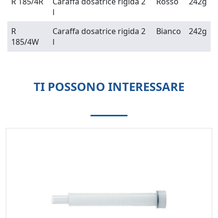
R 185/4R
Caraffa dosatrice rigida 2
Rosso
242g
l
R
Caraffa dosatrice rigida 2
Bianco
242g
185/4W
l
TI POSSONO INTERESSARE