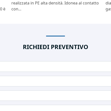
realizzata in PE alta densità. Idonea al contatto
di
0 è
con...
gas
RICHIEDI PREVENTIVO