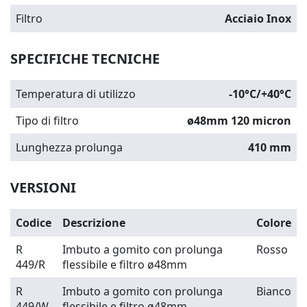
Filtro
Acciaio Inox
SPECIFICHE TECNICHE
Temperatura di utilizzo
-10°C/+40°C
Tipo di filtro
ø48
mm 120 micron
Lunghezza prolunga
410 mm
VERSIONI
Codice
Descrizione
Colore
R
Imbuto a gomito con prolunga
Rosso
449/R
flessibile e filtro ø48
mm
R
Imbuto a gomito con prolunga
Bianco
449/W
flessibile e filtro ø48
mm