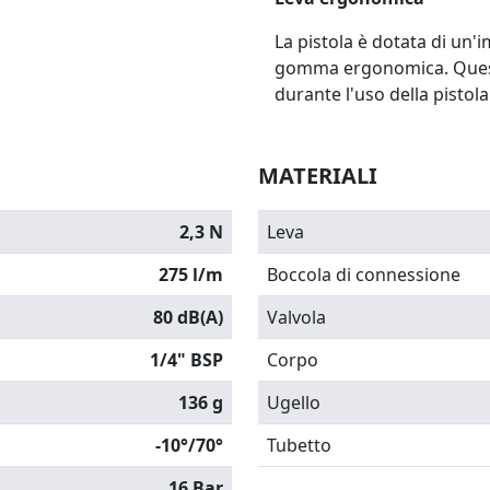
La pistola è dotata di un
gomma ergonomica. Quest
durante l'uso della pistola
MATERIALI
2,3 N
Leva
275 l/m
Boccola di connessione
80 dB(A)
Valvola
1/4" BSP
Corpo
136 g
Ugello
-10°/70°
Tubetto
16 Bar