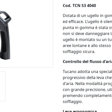
Cod. TCN S3 4040
Dotata di un ugello in g
ed efficace. L’ugello è sil
punta in gomma è stata svi
non si deve danneggiare la
ugello è montato su un tu
aree lontane e allo stess
soffiaggio sicura.
Controllo del flusso d'ari
Tucano adotta una speciale
progressivo della leva che 
d'aria. Nella modalità pro
con grande precisione, uti
premendo completamente la
soffiaggio.
Leva ergonomica