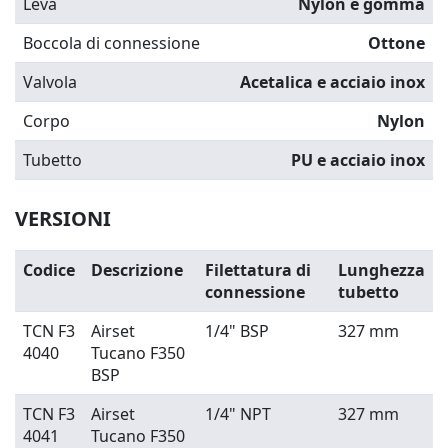
Leva
Nylon e gomma
Boccola di connessione
Ottone
Valvola
Acetalica e acciaio inox
Corpo
Nylon
Tubetto
PU e acciaio inox
VERSIONI
Codice
Descrizione
Filettatura di
Lunghezza
connessione
tubetto
TCN F3
Airset
1/4" BSP
327 mm
4040
Tucano F350
BSP
TCN F3
Airset
1/4" NPT
327 mm
4041
Tucano F350