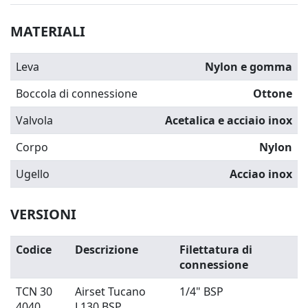
MATERIALI
Leva
Nylon e gomma
Boccola di connessione
Ottone
Valvola
Acetalica e acciaio inox
Corpo
Nylon
Ugello
Acciao inox
VERSIONI
Codice
Descrizione
Filettatura di
connessione
TCN 30
Airset Tucano
1/4" BSP
4040
L130 BSP