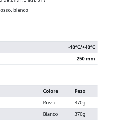
 2 litri, 3 litri, 5 litri
rosso, bianco
-10°C/+40°C
250 mm
Colore
Peso
Rosso
370g
Bianco
370g