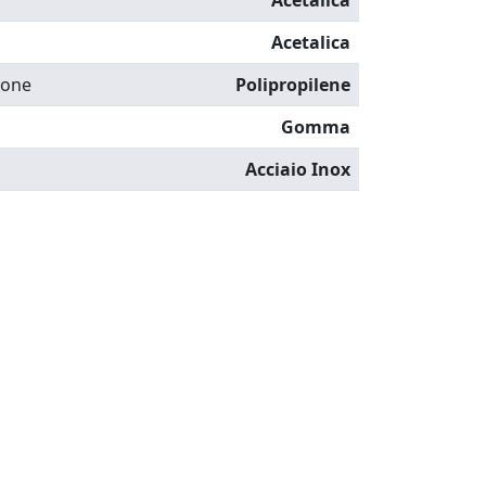
Acetalica
Acetalica
ione
Polipropilene
Gomma
Acciaio Inox