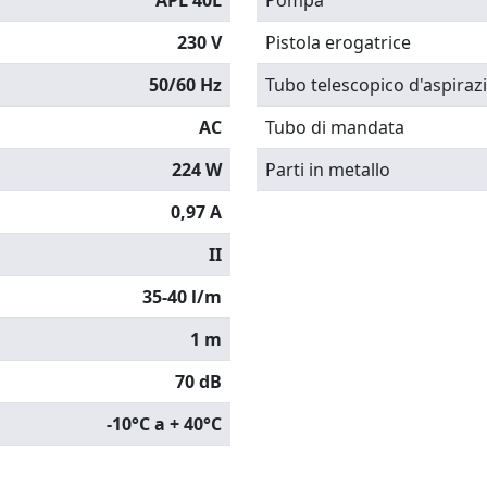
APL 40L
Pompa
230 V
Pistola erogatrice
50/60 Hz
Tubo telescopico d'aspiraz
AC
Tubo di mandata
224 W
Parti in metallo
0,97 A
II
35-40 l/m
1 m
70 dB
-10°C a + 40°C