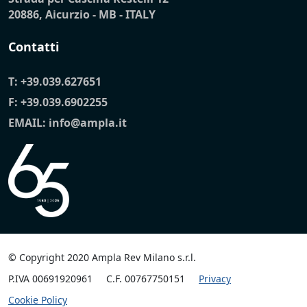
20886, Aicurzio - MB - ITALY
Contatti
T:
+39.039.627651
F: +39.039.6902255
EMAIL:
info@ampla.it
© Copyright 2020 Ampla Rev Milano s.r.l.
P.IVA 00691920961
C.F. 00767750151
Privacy
Cookie Policy