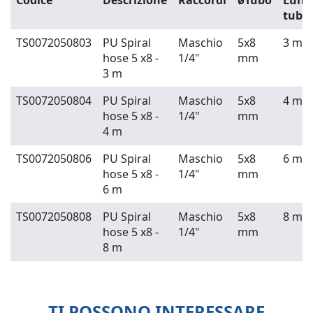
Codice
Descrizione
Raccordi
øTubo
Lung
tubo
TS0072050803
PU Spiral
Maschio
5x8
3 m
hose 5 x8 -
1/4"
mm
3 m
TS0072050804
PU Spiral
Maschio
5x8
4 m
hose 5 x8 -
1/4"
mm
4 m
TS0072050806
PU Spiral
Maschio
5x8
6 m
hose 5 x8 -
1/4"
mm
6 m
TS0072050808
PU Spiral
Maschio
5x8
8 m
hose 5 x8 -
1/4"
mm
8 m
TI POSSONO INTERESSARE