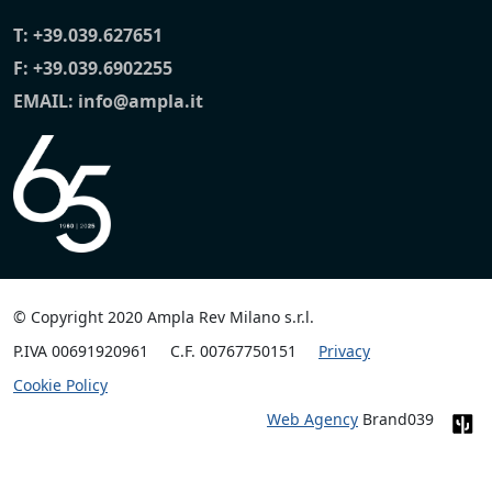
T:
+39.039.627651
F: +39.039.6902255
EMAIL:
info@ampla.it
© Copyright 2020 Ampla Rev Milano s.r.l.
P.IVA 00691920961
C.F. 00767750151
Privacy
Cookie Policy
Web Agency
Brand039