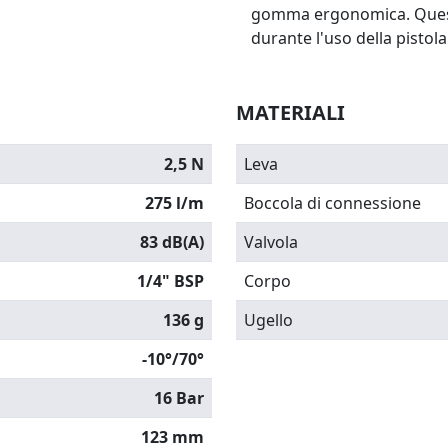
gomma ergonomica. Quest
durante l'uso della pistola
MATERIALI
2,5 N
Leva
275 l/m
Boccola di connessione
83 dB(A)
Valvola
1/4" BSP
Corpo
136 g
Ugello
-10°/70°
16 Bar
123 mm