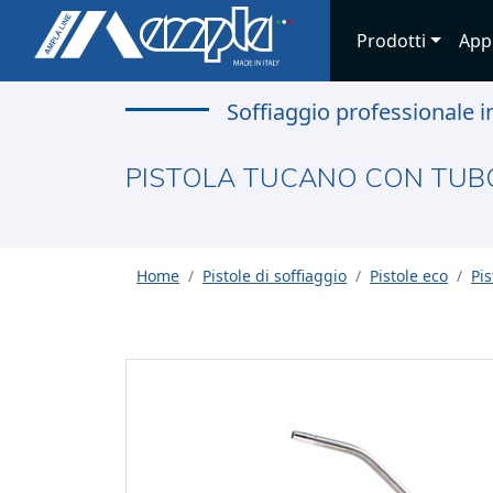
Prodotti
App
Soffiaggio professionale i
PISTOLA TUCANO CON TUBO
Home
Pistole di soffiaggio
Pistole eco
Pi