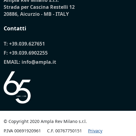
Strada per Cascina Restelli 12
20886, Aicurzio - MB - ITALY
Contatti
T:
+39.039.627651
F: +39.039.6902255
EMAIL:
info@ampla.it
© Copyright 2020 Ampla Rev Milano s.r.l.
P.IVA 00691920961
C.F. 00767750151
Privacy