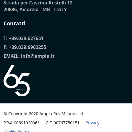
Strada per Cascina Restelli 12
20886, Aicurzio - MB - ITALY
Contatti
T:
+39.039.627651
F: +39.039.6902255
EMAIL:
info@ampla.it
© Copyright 2020 Ampla Rev Milano s.r.l.
P.IVA 00691920961
C.F. 00767750151
Privacy
Cookie Policy