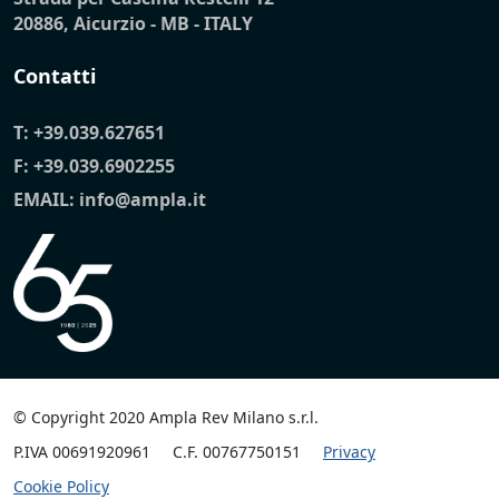
20886, Aicurzio - MB - ITALY
Contatti
T:
+39.039.627651
F: +39.039.6902255
EMAIL:
info@ampla.it
© Copyright 2020 Ampla Rev Milano s.r.l.
P.IVA 00691920961
C.F. 00767750151
Privacy
Cookie Policy