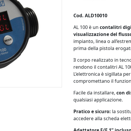
Cod. ALD10010
AL 100 è un
contalitri dig
visualizzazione del fluss
impianto, linea o all’estr
prima della pistola eroga
Il corpo realizzato in tec
rendono il contalitri AL 10
L’elettronica è sigillata pe
compromettano il funziona
Facile da installare,
con di
qualsiasi applicazione.
Pratico e sicuro:
la sostit
accedere alla scheda elett
Adattatore F/F 1” inclus