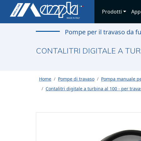
Prodotti
App
Pompe per il travaso da f
CONTALITRI DIGITALE A TUR
Home
Pompe di travaso
Pompa manuale per
Contalitri digitale a turbina al 100 - per trava