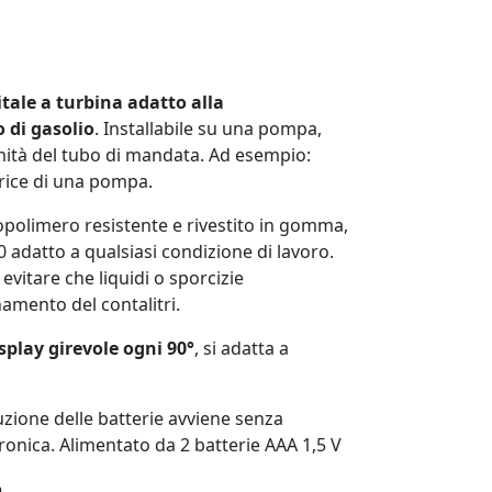
itale a turbina adatto alla
o di gasolio
. Installabile su una pompa,
emità del tubo di mandata. Ad esempio:
trice di una pompa.
nopolimero resistente e rivestito in gomma,
0 adatto a qualsiasi condizione di lavoro.
r evitare che liquidi o sporcizie
mento del contalitri.
splay girevole ogni 90°
, si adatta a
uzione delle batterie avviene senza
ronica. Alimentato da 2 batterie AAA 1,5 V
o