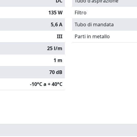
DC
Tubo d'aspirazione
135 W
Filtro
5,6 A
Tubo di mandata
III
Parti in metallo
25 l/m
1 m
70 dB
-10°C a + 40°C