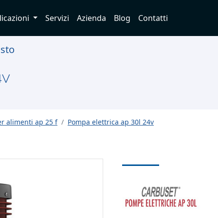
licazioni
Servizi
Azienda
Blog
Contatti
usto
4V
 alimenti ap 25 f
Pompa elettrica ap 30l 24v