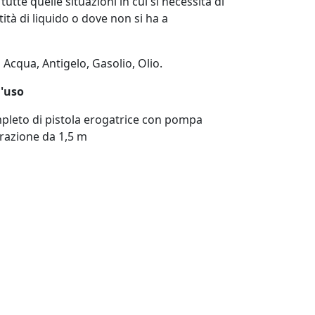
 tutte quelle situazioni in cui si necessità di
ità di liquido o dove non si ha a
i
Acqua, Antigelo, Gasolio, Olio.
l'uso
ompleto di pistola erogatrice con pompa
irazione da 1,5 m