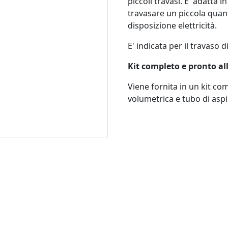
piccoli travasi. E' adatta in
travasare un piccola quant
disposizione elettricità.
E' indicata per il travaso d
Kit completo e pronto al
Viene fornita in un kit c
volumetrica e tubo di asp