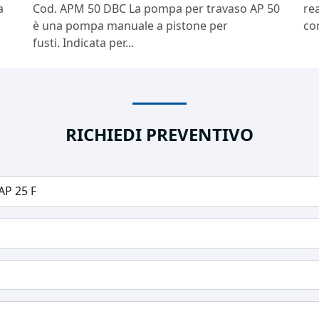
a
Cod. APM 50 DBC La pompa per travaso AP 50
rea
è una pompa manuale a pistone per
con
fusti. Indicata per...
RICHIEDI PREVENTIVO