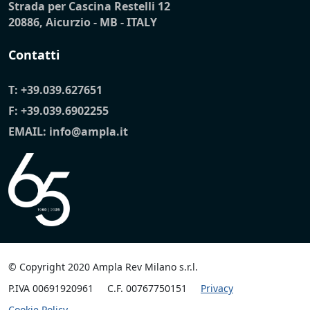
Strada per Cascina Restelli 12
20886, Aicurzio - MB - ITALY
Contatti
T:
+39.039.627651
F: +39.039.6902255
EMAIL:
info@ampla.it
© Copyright 2020 Ampla Rev Milano s.r.l.
P.IVA 00691920961
C.F. 00767750151
Privacy
Cookie Policy