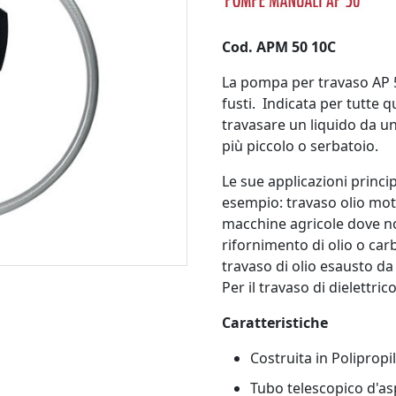
Cod. APM 50 10C
La pompa per travaso AP 
fusti.
Indicata per tutte qu
travasare un liquido da un
più piccolo o serbatoio.
Le sue applicazioni princi
esempio: travaso olio moto
macchine agricole dove non 
rifornimento di olio o carb
travaso di olio esausto da
Per il travaso di dielettrico
Caratteristiche
Costruita in Polipropi
Tubo telescopico d'asp