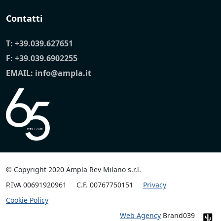
Contatti
T:
+39.039.627651
F: +39.039.6902255
EMAIL:
info@ampla.it
© Copyright 2020 Ampla Rev Milano s.r.l.
P.IVA 00691920961
C.F. 00767750151
Privacy
Cookie Policy
Web Agency
Brand039