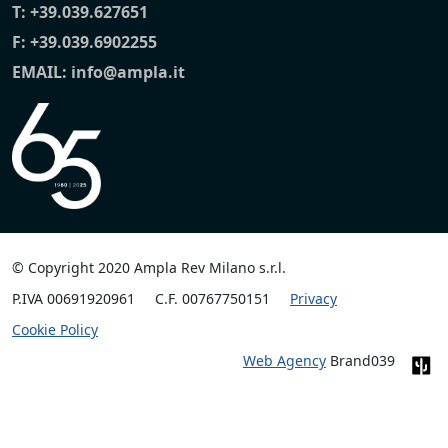
T:
+39.039.627651
F: +39.039.6902255
EMAIL:
info@ampla.it
© Copyright 2020 Ampla Rev Milano s.r.l.
P.IVA 00691920961
C.F. 00767750151
Privacy
Cookie Policy
Web Agency
Brand039