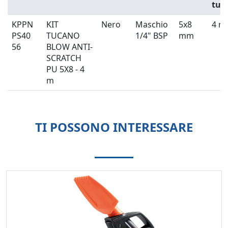
tub
KPPN
KIT
Nero
Maschio
5x8
4 m
PS40
TUCANO
1/4" BSP
mm
56
BLOW ANTI-
SCRATCH
PU 5X8 - 4
m
TI POSSONO INTERESSARE