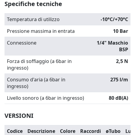
Specifiche tecniche
Temperatura di utilizzo
-10°C/+70°C
Pressione massima in entrata
10 Bar
Connessione
1/4" Maschio
BSP
Forza di soffiaggio (a 6bar in
2,5 N
ingresso)
Consumo d'aria (a 6bar in
275 l/m
ingresso)
Livello sonoro (a 6bar in ingresso)
80 dB(A)
VERSIONI
Codice
Descrizione
Colore
Raccordi
øTubo
Lun