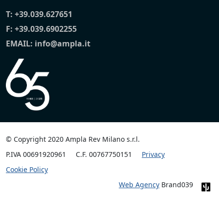
T:
+39.039.627651
F: +39.039.6902255
EMAIL:
info@ampla.it
© Copyright 2020 Ampla Rev Milano s.r.l.
P.IVA 00691920961
C.F. 00767750151
Privacy
Cookie Policy
Web Agency
Brand039