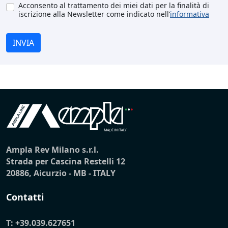
Acconsento al trattamento dei miei dati per la finalità di
iscrizione alla Newsletter come indicato nell’
informativa
INVIA
Ampla Rev Milano s.r.l.
Strada per Cascina Restelli 12
20886, Aicurzio - MB - ITALY
Contatti
T:
+39.039.627651