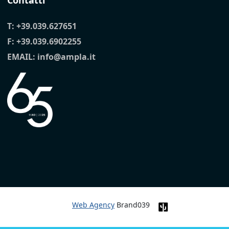
Contatti
T:
+39.039.627651
F: +39.039.6902255
EMAIL:
info@ampla.it
Web Agency
Brand039