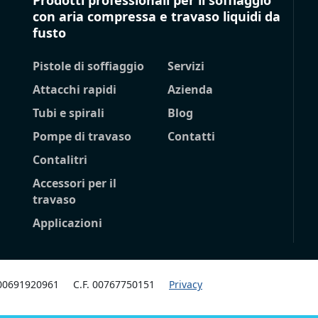
Prodotti professionali per il soffiaggio
con aria compressa e travaso liquidi da
fusto
Pistole di soffiaggio
Servizi
Attacchi rapidi
Azienda
Tubi e spirali
Blog
Pompe di travaso
Contatti
Contalitri
Accessori per il
travaso
Applicazioni
 00691920961
C.F. 00767750151
Privacy