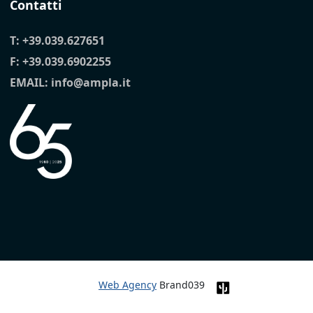
Contatti
T:
+39.039.627651
F: +39.039.6902255
EMAIL:
info@ampla.it
Web Agency
Brand039