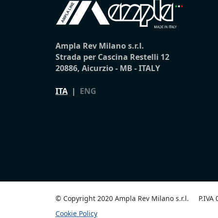
Ampla Rev Milano s.r.l.
Strada per Cascina Restelli 12
20886, Aicurzio - MB - ITALY
ITA
|
ENG
© Copyright 2020 Ampla Rev Milano s.r.l.
P.IVA
Cookie Policy