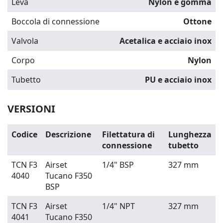
Leva
Nylon e gomma
Boccola di connessione
Ottone
Valvola
Acetalica e acciaio inox
Corpo
Nylon
Tubetto
PU e acciaio inox
VERSIONI
Codice
Descrizione
Filettatura di
Lunghezza
connessione
tubetto
TCN F3
Airset
1/4" BSP
327 mm
4040
Tucano F350
BSP
TCN F3
Airset
1/4" NPT
327 mm
4041
Tucano F350