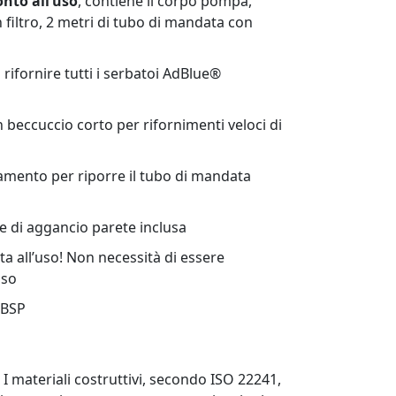
onto all’uso
, contiene il corpo pompa,
 filtro, 2 metri di tubo di mandata con
 rifornire tutti i serbatoi AdBlue®
 beccuccio corto per rifornimenti veloci di
amento per riporre il tubo di mandata
 e di aggancio parete inclusa
a all’uso! Non necessità di essere
uso
 BSP
 materiali costruttivi, secondo ISO 22241,