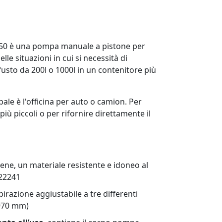
50 è una pompa manuale a pistone per
lle situazioni in cui si necessità di
usto da 200l o 1000l in un contenitore più
pale è l'officina per auto o camion.
Per
più piccoli o per rifornire direttamente il
lene, un materiale resistente e idoneo al
22241
irazione aggiustabile a tre differenti
 970 mm)