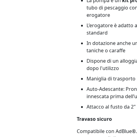
La pompa è un
kit pr
tubo di pescaggio con
erogatore
L’erogatore è adatto a
standard
In dotazione anche un
taniche o caraffe
Dispone di un alloggi
dopo l'utilizzo
Maniglia di trasporto
Auto-Adescante: Pront
innescata prima dell’
Attacco al fusto da 2"
Travaso sicuro
Compatibile con AdBlue®. I