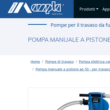
Prodotti
App
Pompe per il travaso da f
POMPA MANUALE A PISTONE 
Home
Pompe di travaso
Pompa elettrica co
Pompa manuale a pistone ap 50 - per travas