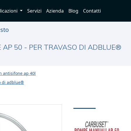
licazioni
Servizi
Azienda
Blog
Contatti
usto
AP 50 - PER TRAVASO DI ADBLUE®
n antisifone ap 40l
o di adblue®