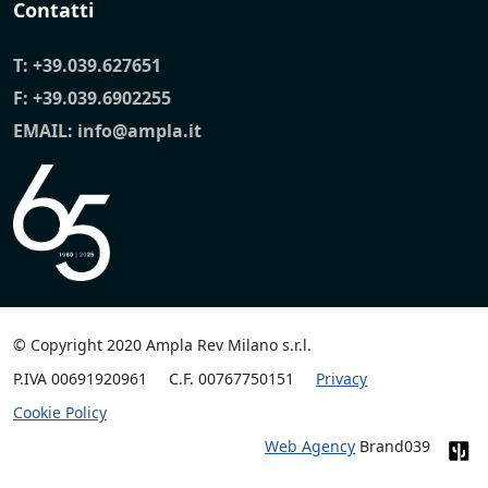
Contatti
T:
+39.039.627651
F: +39.039.6902255
EMAIL:
info@ampla.it
© Copyright 2020 Ampla Rev Milano s.r.l.
P.IVA 00691920961
C.F. 00767750151
Privacy
Cookie Policy
Web Agency
Brand039