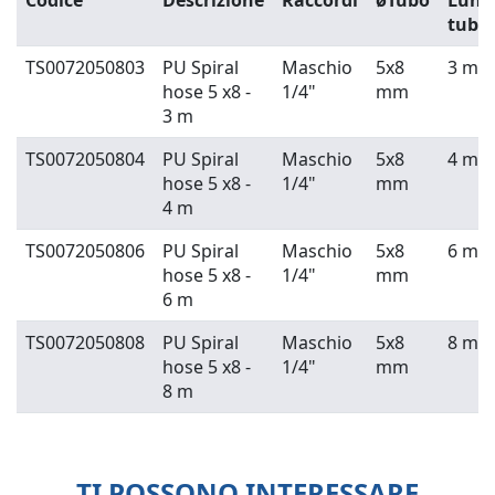
Codice
Descrizione
Raccordi
øTubo
Lung
tubo
TS0072050803
PU Spiral
Maschio
5x8
3 m
hose 5 x8 -
1/4"
mm
3 m
TS0072050804
PU Spiral
Maschio
5x8
4 m
hose 5 x8 -
1/4"
mm
4 m
TS0072050806
PU Spiral
Maschio
5x8
6 m
hose 5 x8 -
1/4"
mm
6 m
TS0072050808
PU Spiral
Maschio
5x8
8 m
hose 5 x8 -
1/4"
mm
8 m
TI POSSONO INTERESSARE