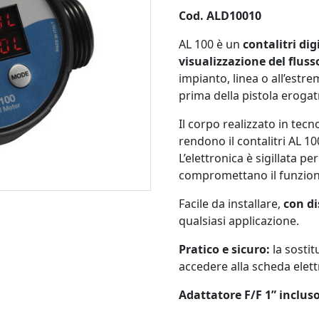
Cod. ALD10010
AL 100 è un
contalitri dig
visualizzazione del fluss
impianto, linea o all’estr
prima della pistola eroga
Il corpo realizzato in tec
rendono il contalitri AL 10
L’elettronica è sigillata pe
compromettano il funziona
Facile da installare,
con di
qualsiasi applicazione.
Pratico e sicuro:
la sostit
accedere alla scheda elett
Adattatore F/F 1” inclus