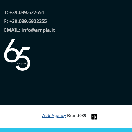
T:
+39.039.627651
F: +39.039.6902255
EMAIL:
info@ampla.it
Web Agency
Brand039