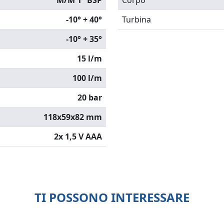
M/M 1” BSP
Corpo
-10° + 40°
Turbina
-10° + 35°
15 l/m
100 l/m
20 bar
118x59x82 mm
2x 1,5 V AAA
TI POSSONO INTERESSARE