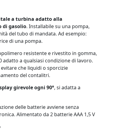
itale a turbina adatto alla
o di gasolio
. Installabile su una pompa,
emità del tubo di mandata. Ad esempio:
trice di una pompa.
nopolimero resistente e rivestito in gomma,
0 adatto a qualsiasi condizione di lavoro.
r evitare che liquidi o sporcizie
mento del contalitri.
splay girevole ogni 90°
, si adatta a
uzione delle batterie avviene senza
ronica. Alimentato da 2 batterie AAA 1,5 V
o