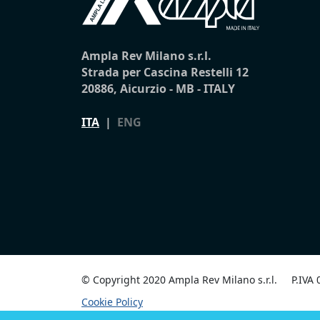
Ampla Rev Milano s.r.l.
Strada per Cascina Restelli 12
20886, Aicurzio - MB - ITALY
ITA
|
ENG
© Copyright 2020 Ampla Rev Milano s.r.l.
P.IVA
Cookie Policy