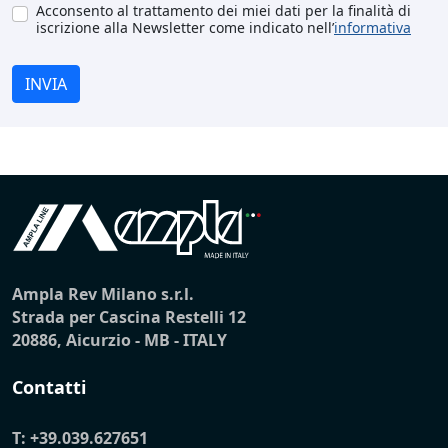
Acconsento al trattamento dei miei dati per la finalità di
iscrizione alla Newsletter come indicato nell’
informativa
INVIA
Ampla Rev Milano s.r.l.
Strada per Cascina Restelli 12
20886, Aicurzio - MB - ITALY
Contatti
T:
+39.039.627651